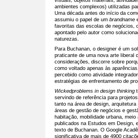
visuais; objetos materiais; atividad
ambientes complexos) utilizadas pa
Uma década antes do início da como
assumiu o papel de um
brandname
e
favoritas das escolas de negócios, 
apontado pelo autor como soluciona
naturezas.
Para Buchanan, o designer é um sol
praticante de uma nova arte liberal 
considerações, discorre sobre porq
como voltado apenas às aparências
percebido como atividade integrado
estratégias de enfrentamento de p
Wickedproblems in design thinking
t
servindo de referência para projeto
tanto na área de design, arquitetu
áreas de gestão de negócios e gestã
habitação, mobilidade urbana, meio a
publicados na Estudos em Design, e
texto de Buchanan. O Google Acadê
significativa de mais de 4900 citaç