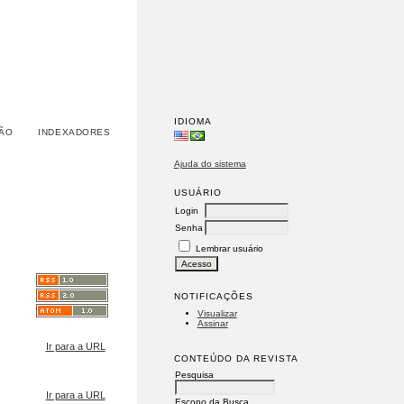
IDIOMA
ÃO
INDEXADORES
Ajuda do sistema
USUÁRIO
Login
Senha
Lembrar usuário
NOTIFICAÇÕES
Visualizar
Assinar
Ir para a URL
CONTEÚDO DA REVISTA
Pesquisa
Ir para a URL
Escopo da Busca