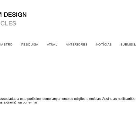
DASTRO
PESQUISA
ATUAL
ANTERIORES
NOTÍCIAS
SUBMISS
associadas a este periódico, como lançamento de edições e notícias. Assine as notificações
 à direita), ou
por e-mail.