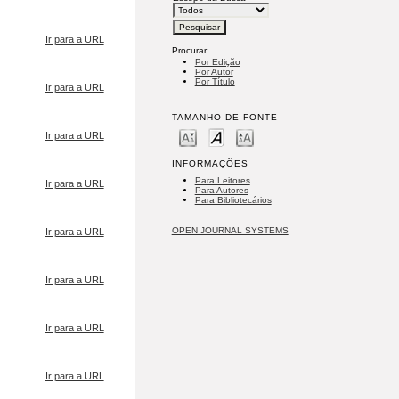
Ir para a URL
Procurar
Por Edição
Por Autor
Por Título
Ir para a URL
TAMANHO DE FONTE
Ir para a URL
INFORMAÇÕES
Para Leitores
Ir para a URL
Para Autores
Para Bibliotecários
OPEN JOURNAL SYSTEMS
Ir para a URL
Ir para a URL
Ir para a URL
Ir para a URL