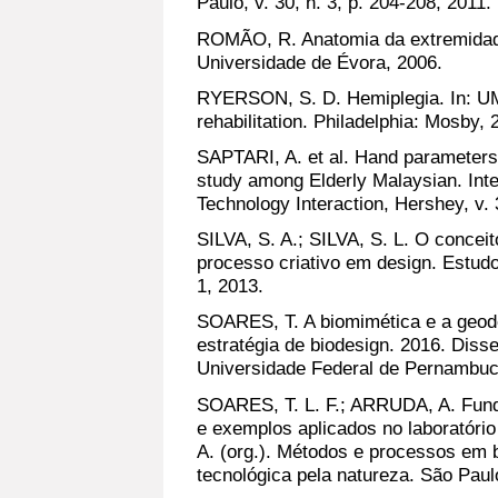
Paulo, v. 30, n. 3, p. 204-208, 2011.
ROMÃO, R. Anatomia da extremidade
Universidade de Évora, 2006.
RYERSON, S. D. Hemiplegia. In: U
rehabilitation. Philadelphia: Mosby, 
SAPTARI, A. et al. Hand parameters
study among Elderly Malaysian. Int
Technology Interaction, Hershey, v. 3
SILVA, S. A.; SILVA, S. L. O conceit
processo criativo em design. Estudo
1, 2013.
SOARES, T. A biomimética e a geod
estratégia de biodesign. 2016. Dis
Universidade Federal de Pernambuco
SOARES, T. L. F.; ARRUDA, A. Fund
e exemplos aplicados no laboratóri
A. (org.). Métodos e processos em b
tecnológica pela natureza. São Paulo