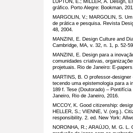
LUPTON, E.; MILLER, A. Design, Esc
gráfico. Porto Alegre: Bookman, 201
MARGOLIN, V.; MARGOLIN, S. Um "m
de prática e pesquisa. Revista Desig
48, 2004.
MANZINI, E. Design Culture and Dia
Cambridge, MA, v. 32, n. 1, p. 52-59
MANZINI, E. Design para a inovação 
comunidades criativas, organizaçõe
projetuais. Rio de Janeiro: E-papers
MARTINS, B. O professor-designer 
tecendo uma epistemologia para a i
189 f. Tese (Doutorado) – Pontifícia
Janeiro, Rio de Janeiro, 2016.
MCCOY, K. Good citizenship: design a
HELLER, S.; VIENNE, V. (org.). Citi
responsibility. 2. ed. New York: Allw
NORONHA, R.; ARAÚJO, M. G. L. C