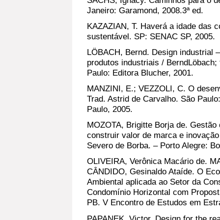
Janeiro: Garamond, 2008.3ª ed.
KAZAZIAN, T. Haverá a idade das co
sustentável. SP: SENAC SP, 2005.
LÖBACH, Bernd. Design industrial –
produtos industriais / BerndLöbach
Paulo: Editora Blucher, 2001.
MANZINI, E.; VEZZOLI, C. O desenv
Trad. Astrid de Carvalho. São Paulo
Paulo, 2005.
MOZOTA, Brigitte Borja de. Gestão 
construir valor de marca e inovação
Severo de Borba. – Porto Alegre: B
OLIVEIRA, Verônica Macário de. M
CÂNDIDO, Gesinaldo Ataíde. O Eco
Ambiental aplicada ao Setor da Cons
Condomínio Horizontal com Propos
PB. V Encontro de Estudos em Estra
PAPANEK, Victor. Design for the re