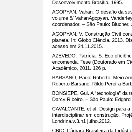
Desenvolvimento.Brasilia, 1995.
AGOPYAN, Vahan. O desafio da suste
volume 5/ VahanAgopyan, Vanderle
coordenador. – São Paulo: Blucher, 
AGOPYAN, V. Construção Civil con
planeta. In: Globo Ciência. 2013. Di
acesso em 24.11.2015.
AZEVEDO, Patrícia. S. Eco eficiênc
encomenda. Tese (Doutorado em Ciên
Acadêmico, 2011. 126 p.
BARSANO, Paulo Roberto. Meio Ambie
Roberto Barsano, Rildo Pereira Barb
BONSIEPE, Gui. A “tecnologia” da te
Darcy Ribeiro. – São Paulo: Edgard 
CAVALCANTE, et al. Design para a S
interdisciplinar em construção. Proj
Londrina.v.3.n1 julho,2012.
CBIC. Câmara Brasileira da Indústri