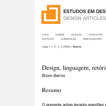
CAPA
SOBRE
ACESSO
CADASTRO
NOTÍCIAS
SUBMISSÃO
INDEXADORES
Capa
>
v. 17, n. 2 (2009)
>
Barros
Design, linguagem, retór
Bruno Barros
Resumo
O presente artigo levanta questões 