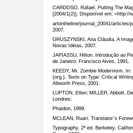
CARDOSO, Rafael. Putting The Magic
[2004/1(2)]. Disponível em: <http:/
artontheline/journal_20041/articles
2007.
GRUSZYNSKI, Ana Cláudia. A Imagem
Novas Idéias, 2007.
JAPIASSU, Hilton. Introdução ao Pe
de Janeiro: Francisco Alves, 1991.
KEEDY, Mr. Zombie Modernism. In:
(org.). Texts on Type: Critical Writ
Allworth Press, 2001.
LUPTON, Ellen; MILLER, Abbott. Des
Londres:
Phaidon, 1999.
MCLEAN, Ruari. Translator’s Fore
Typography. 2ª ed. Berkeley, Califor