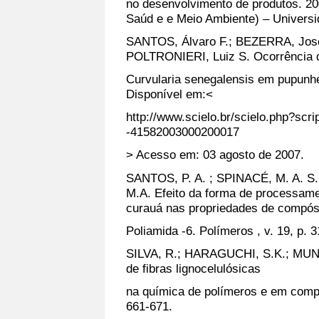
no desenvolvimento de produtos. 20
Saúd e e Meio Ambiente) – Universida
SANTOS, Álvaro F.; BEZERRA, José
POLTRONIERI, Luiz S. Ocorrência 
Curvularia senegalensis em pupunhei
Disponível em:<
http://www.scielo.br/scielo.php?scr
-41582003000200017
> Acesso em: 03 agosto de 2007.
SANTOS, P. A. ; SPINACÉ, M. A. S
M.A. Efeito da forma de processamen
curauá nas propriedades de compós
Poliamida -6. Polímeros , v. 19, p. 
SILVA, R.; HARAGUCHI, S.K.; MUNIZ
de fibras lignocelulósicas
na química de polímeros e em compó
661-671.