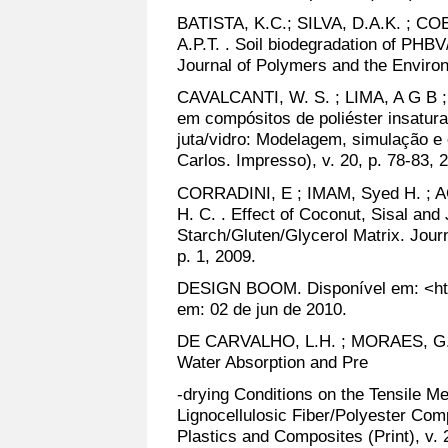
BATISTA, K.C.; SILVA, D.A.K. ; CO
A.P.T. . Soil biodegradation of PHB
Journal of Polymers and the Enviro
CAVALCANTI, W. S. ; LIMA, A G B 
em compósitos de poliéster insatura
juta/vidro: Modelagem, simulação e
Carlos. Impresso), v. 20, p. 78-83, 
CORRADINI, E ; IMAM, Syed H. ; A
H. C. . Effect of Coconut, Sisal and 
Starch/Gluten/Glycerol Matrix. Jour
p. 1, 2009.
DESIGN BOOM. Disponível em: <ht
em: 02 de jun de 2010.
DE CARVALHO, L.H. ; MORAES, G.S.
Water Absorption and Pre
-drying Conditions on the Tensile Me
Lignocellulosic Fiber/Polyester Com
Plastics and Composites (Print), v. 