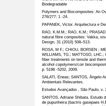
Biodegradable
Polymers and Biocomposites: An Ove
276/277: 1 -24.
PAPANEK, Victor. Arquitectura e Des
RAO, K.M.M.; RAO, K.M.; PRASAD, A
natural fibre composites: Vakka, si
Design, 31 (2010) 508–513.
ROSA, M F.; CHIOU, BORSEN ; MED
WILLIAMS, TG.; MATTOSO, LHC.; OR
fiber treatments on tensile and therm
alcohol copolymers/coir biocomposit
p. 5196 -5202, 2009.
SALATI, Eneas; SANTOS, Ângelo Aug
Ambientais Relevantes.
Estudos Avançados , São Paulo, v. 20
SANTOS, Adriane Shibata. Estudo da
de pupunheira (bactris gasepaes H.B