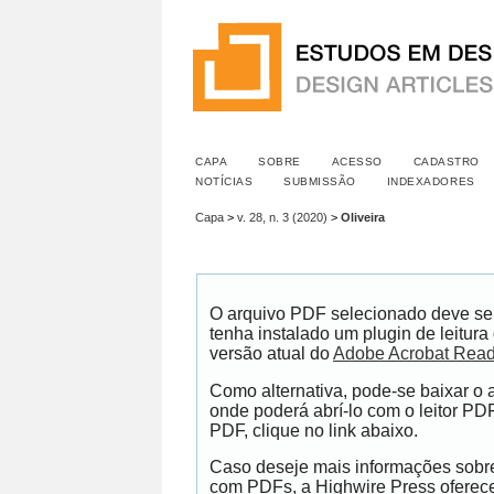
CAPA
SOBRE
ACESSO
CADASTRO
NOTÍCIAS
SUBMISSÃO
INDEXADORES
Capa
>
v. 28, n. 3 (2020)
>
Oliveira
O arquivo PDF selecionado deve se
tenha instalado um plugin de leitur
versão atual do
Adobe Acrobat Read
Como alternativa, pode-se baixar o
onde poderá abrí-lo com o leitor PDF
PDF, clique no link abaixo.
Caso deseje mais informações sobre 
com PDFs, a Highwire Press ofere