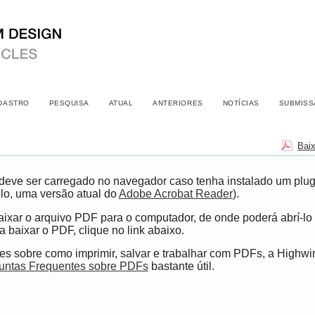
DASTRO
PESQUISA
ATUAL
ANTERIORES
NOTÍCIAS
SUBMISS
Bai
eve ser carregado no navegador caso tenha instalado um plugi
lo, uma versão atual do
Adobe Acrobat Reader
).
ixar o arquivo PDF para o computador, de onde poderá abrí-lo 
 baixar o PDF, clique no link abaixo.
s sobre como imprimir, salvar e trabalhar com PDFs, a Highwi
untas Frequentes sobre PDFs
bastante útil.