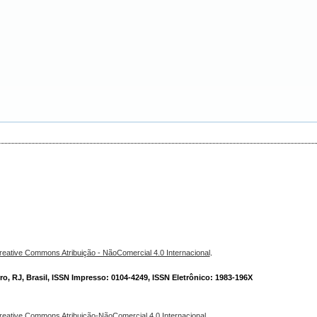
reative Commons Atribuição - NãoComercial 4.0 Internacional
.
o, RJ, Brasil, ISSN Impresso: 0104-4249, ISSN Eletrônico: 1983-196X
reative Commons Atribuição-NãoComercial 4.0 Internacional
.