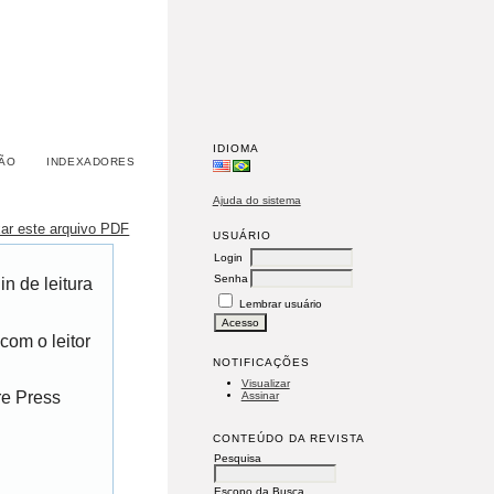
IDIOMA
ÃO
INDEXADORES
Ajuda do sistema
xar este arquivo PDF
USUÁRIO
Login
Senha
n de leitura
Lembrar usuário
com o leitor
NOTIFICAÇÕES
Visualizar
re Press
Assinar
CONTEÚDO DA REVISTA
Pesquisa
Escopo da Busca