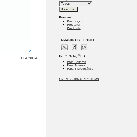
Procurar
Por Edição
Por Autor
Por Título
TAMANHO DE FONTE
INFORMAÇÕES
TELA CHEIA
Para Leitores
Para Autores
Para Bibliotecários
OPEN JOURNAL SYSTEMS