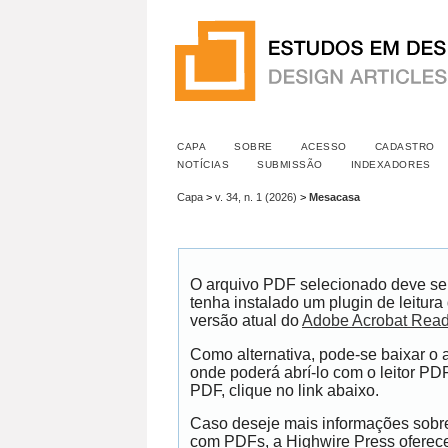
CAPA
SOBRE
ACESSO
CADASTRO
NOTÍCIAS
SUBMISSÃO
INDEXADORES
Capa
>
v. 34, n. 1 (2026)
>
Mesacasa
O arquivo PDF selecionado deve se
tenha instalado um plugin de leitur
versão atual do
Adobe Acrobat Read
Como alternativa, pode-se baixar o
onde poderá abrí-lo com o leitor PDF
PDF, clique no link abaixo.
Caso deseje mais informações sobre 
com PDFs, a Highwire Press ofere