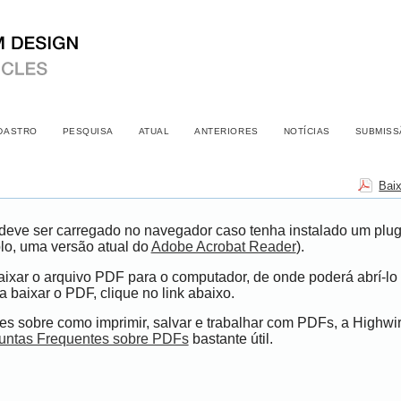
DASTRO
PESQUISA
ATUAL
ANTERIORES
NOTÍCIAS
SUBMISS
Bai
eve ser carregado no navegador caso tenha instalado um plugi
lo, uma versão atual do
Adobe Acrobat Reader
).
ixar o arquivo PDF para o computador, de onde poderá abrí-lo 
 baixar o PDF, clique no link abaixo.
s sobre como imprimir, salvar e trabalhar com PDFs, a Highwi
untas Frequentes sobre PDFs
bastante útil.