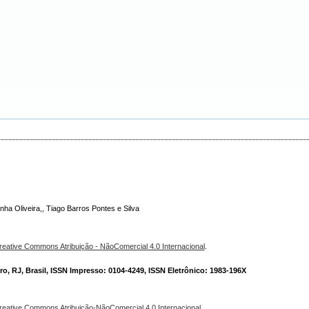
ha Oliveira,, Tiago Barros Pontes e Silva
reative Commons Atribuição - NãoComercial 4.0 Internacional
.
o, RJ, Brasil, ISSN Impresso: 0104-4249, ISSN Eletrônico: 1983-196X
reative Commons Atribuição-NãoComercial 4.0 Internacional
.