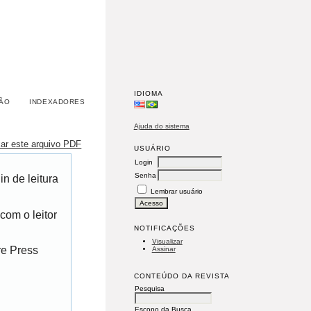
IDIOMA
ÃO
INDEXADORES
Ajuda do sistema
xar este arquivo PDF
USUÁRIO
Login
Senha
n de leitura
Lembrar usuário
com o leitor
NOTIFICAÇÕES
Visualizar
re Press
Assinar
CONTEÚDO DA REVISTA
Pesquisa
Escopo da Busca