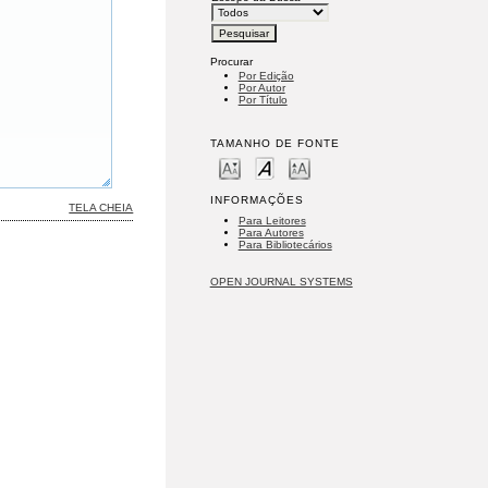
Procurar
Por Edição
Por Autor
Por Título
TAMANHO DE FONTE
INFORMAÇÕES
TELA CHEIA
Para Leitores
Para Autores
Para Bibliotecários
OPEN JOURNAL SYSTEMS