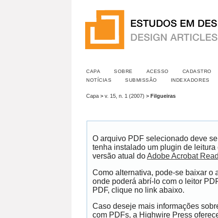
CAPA
SOBRE
ACESSO
CADASTRO
NOTÍCIAS
SUBMISSÃO
INDEXADORES
Capa
>
v. 15, n. 1 (2007)
>
Filgueiras
O arquivo PDF selecionado deve se
tenha instalado um plugin de leitur
versão atual do
Adobe Acrobat Read
Como alternativa, pode-se baixar o
onde poderá abrí-lo com o leitor PDF
PDF, clique no link abaixo.
Caso deseje mais informações sobre 
com PDFs, a Highwire Press ofere