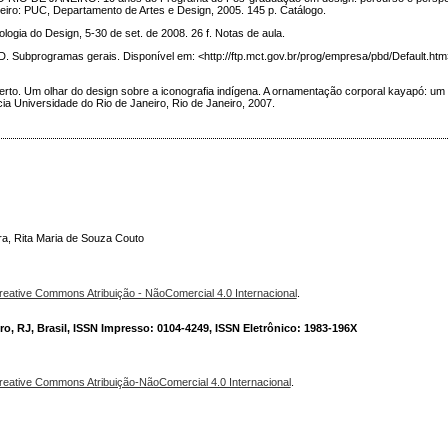
eiro: PUC, Departamento de Artes e Design, 2005. 145 p. Catálogo.
ogia do Design, 5-30 de set. de 2008. 26 f. Notas de aula.
rogramas gerais. Disponível em: <http://ftp.mct.gov.br/prog/empresa/pbd/Default.htm>
to. Um olhar do design sobre a iconografia indígena. A ornamentação corporal kayapó: um
ia Universidade do Rio de Janeiro, Rio de Janeiro, 2007.
ira, Rita Maria de Souza Couto
reative Commons Atribuição - NãoComercial 4.0 Internacional
.
o, RJ, Brasil, ISSN Impresso: 0104-4249, ISSN Eletrônico: 1983-196X
reative Commons Atribuição-NãoComercial 4.0 Internacional
.