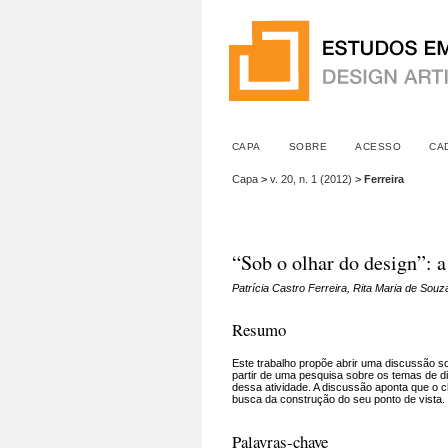
CAPA
SOBRE
ACESSO
CA
Capa
>
v. 20, n. 1 (2012)
>
Ferreira
“Sob o olhar do design”: a
Patrícia Castro Ferreira, Rita Maria de Sou
Resumo
Este trabalho propõe abrir uma discussão 
partir de uma pesquisa sobre os temas de d
dessa atividade. A discussão aponta que o c
busca da construção do seu ponto de vista.
Palavras-chave