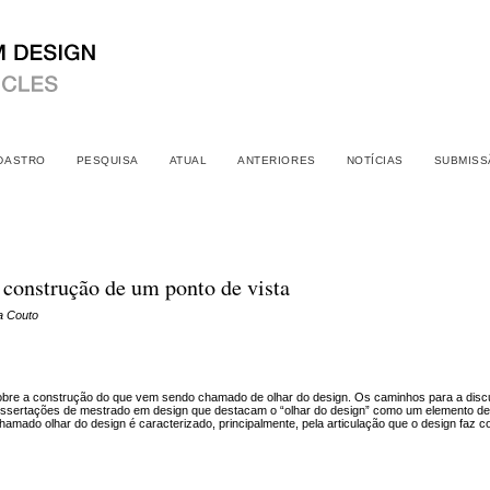
DASTRO
PESQUISA
ATUAL
ANTERIORES
NOTÍCIAS
SUBMISS
 construção de um ponto de vista
za Couto
sobre a construção do que vem sendo chamado de olhar do design. Os caminhos para a disc
issertações de mestrado em design que destacam o “olhar do design” como um elemento de 
hamado olhar do design é caracterizado, principalmente, pela articulação que o design faz 