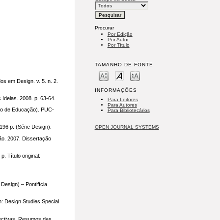
Procurar
Por Edição
Por Autor
Por Título
TAMANHO DE FONTE
s em Design. v. 5. n. 2.
INFORMAÇÕES
Ideias. 2008. p. 63-64.
Para Leitores
Para Autores
nto de Educação). PUC-
Para Bibliotecários
196 p. (Série Design).
OPEN JOURNAL SYSTEMS
ão. 2007. Dissertação
 Título original:
esign) – Pontifícia
: Design Studies Special
ctivas. Resumos das