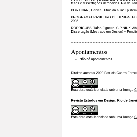
teses e dissertações defendidas. Rio de Jan
PORTINARI, Denise. Titulo da aula: Epistemol
PROGRAMA BRASILEIRO DE DESIGN. PBD. Subp
2008.
RODRIGUES, Taísa Figueira; CIPINIUK, Alber
Dissertação (Mestrado em Design) – Pontifíc
Apontamentos
Não há apontamentos.
Direitos autorais 2020 Patrícia Castro Ferre
Esta obra está licenciada sob uma licença
C
Revista Estudos em Design, Rio de Janeir
Esta obra está licenciada sob uma licença
C