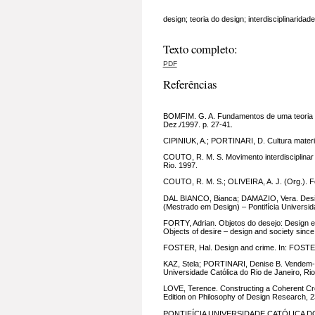
design; teoria do design; interdisciplinaridade
Texto completo:
PDF
Referências
BOMFIM. G. A. Fundamentos de uma teoria tr
Dez./1997. p. 27-41.
CIPINIUK, A.; PORTINARI, D. Cultura materia
COUTO, R. M. S. Movimento interdisciplina
Rio. 1997.
COUTO, R. M. S.; OLIVEIRA, A. J. (Org.). Fo
DAL BIANCO, Bianca; DAMAZIO, Vera. Design
(Mestrado em Design) – Pontifícia Universida
FORTY, Adrian. Objetos do desejo: Design e
Objects of desire – design and society since
FOSTER, Hal. Design and crime. In: FOSTER,
KAZ, Stela; PORTINARI, Denise B. Vendem-s
Universidade Católica do Rio de Janeiro, Rio
LOVE, Terence. Constructing a Coherent Cro
Edition on Philosophy of Design Research, 2
PONTIFÍCIA UNIVERSIDADE CATÓLICA DO RI