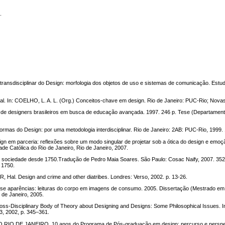
.
ansdisciplinar do Design: morfologia dos objetos de uso e sistemas de comunicação. Estudo
l. In: COELHO, L. A. L. (Org.) Conceitos-chave em design. Rio de Janeiro: PUC-Rio; Novas 
r de designers brasileiros em busca de educação avançada. 1997. 246 p. Tese (Departame
rmas do Design: por uma metodologia interdisciplinar. Rio de Janeiro: 2AB: PUC-Rio, 1999. 
 em parceria: reflexões sobre um modo singular de projetar sob a ótica do design e emoç
de Católica do Rio de Janeiro, Rio de Janeiro, 2007.
 sociedade desde 1750.Tradução de Pedro Maia Soares. São Paulo: Cosac Naify, 2007. 352 p.
 1750.
 Hal. Design and crime and other diatribes. Londres: Verso, 2002. p. 13-26.
e aparências: leituras do corpo em imagens de consumo. 2005. Dissertação (Mestrado em D
 de Janeiro, 2005.
ss-Disciplinary Body of Theory about Designing and Designs: Some Philosophical Issues. In
3, 2002, p. 345–361.
O DE JANEIRO. 10 anos do Programa de Pós-graduação em design: percurso e perspe