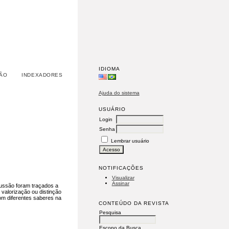
IDIOMA
ÃO
INDEXADORES
Ajuda do sistema
USUÁRIO
Login
Senha
Lembrar usuário
NOTIFICAÇÕES
Visualizar
Assinar
ussão foram traçados a
valorização ou distinção
com diferentes saberes na
CONTEÚDO DA REVISTA
Pesquisa
Escopo da Busca