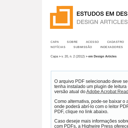
CAPA
SOBRE
ACESSO
CADASTRO
NOTÍCIAS
SUBMISSÃO
INDEXADORES
Capa
>
v. 20, n. 2 (2012)
>
em Design Articles
O arquivo PDF selecionado deve se
tenha instalado um plugin de leitur
versão atual do
Adobe Acrobat Read
Como alternativa, pode-se baixar o
onde poderá abrí-lo com o leitor PDF
PDF, clique no link abaixo.
Caso deseje mais informações sobre 
com PDFs, a Highwire Press ofere