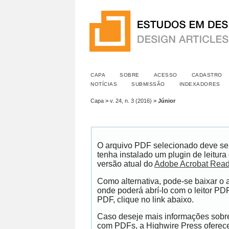
CAPA
SOBRE
ACESSO
CADASTRO
NOTÍCIAS
SUBMISSÃO
INDEXADORES
Capa
>
v. 24, n. 3 (2016)
>
Júnior
O arquivo PDF selecionado deve se
tenha instalado um plugin de leitur
versão atual do
Adobe Acrobat Read
Como alternativa, pode-se baixar o
onde poderá abrí-lo com o leitor PDF
PDF, clique no link abaixo.
Caso deseje mais informações sobre 
com PDFs, a Highwire Press ofere